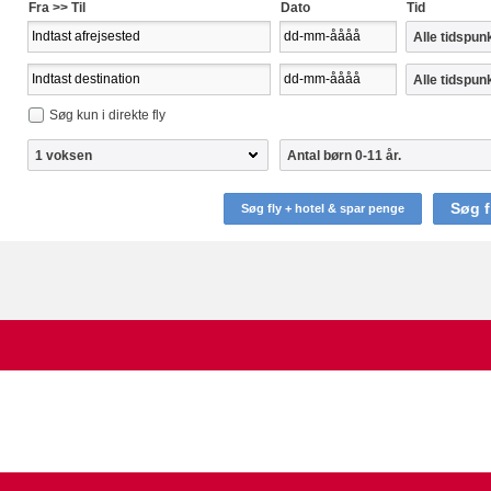
Fra >> Til
Dato
Tid
Søg kun i direkte fly
Søg f
Søg fly + hotel & spar penge