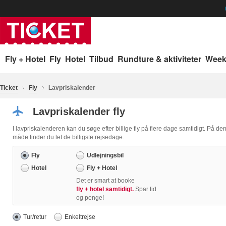
p
Fly + Hotel
Fly
Hotel
Tilbud
Rundture & aktiviteter
Week
Ticket
Fly
Lavpriskalender
Lavpriskalender fly
I lavpriskalenderen kan du søge efter billige fly på flere dage samtidigt. På de
måde finder du let de billigste rejsedage.
Fly
Udlejningsbil
Hotel
Fly + Hotel
Det er smart at booke
fly + hotel samtidigt.
Spar tid
og penge!
Tur/retur
Enkeltrejse