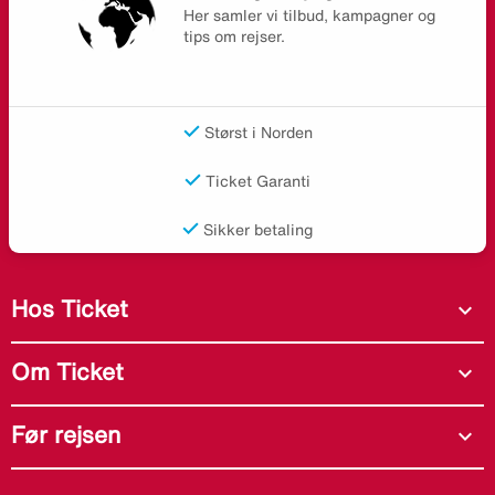
Her samler vi tilbud, kampagner og
tips om rejser.
Størst i Norden
Ticket Garanti
Sikker betaling
Hos Ticket
expand_more
Om Ticket
expand_more
Før rejsen
expand_more