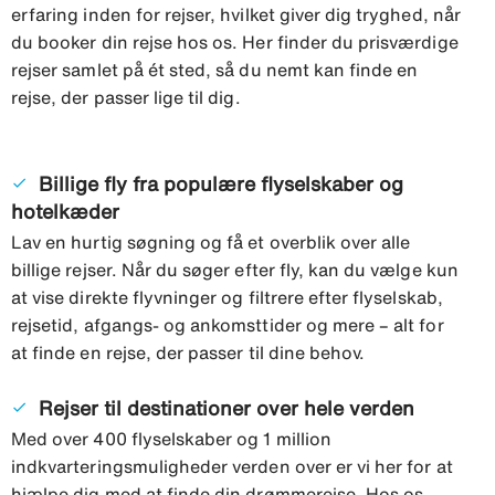
erfaring inden for rejser, hvilket giver dig tryghed, når
du booker din rejse hos os. Her finder du prisværdige
rejser samlet på ét sted, så du nemt kan finde en
rejse, der passer lige til dig.
Billige fly fra populære flyselskaber og
done
hotelkæder
Lav en hurtig søgning og få et overblik over alle
billige rejser. Når du søger efter fly, kan du vælge kun
at vise direkte flyvninger og filtrere efter flyselskab,
rejsetid, afgangs- og ankomsttider og mere – alt for
at finde en rejse, der passer til dine behov.
Rejser til destinationer over hele verden
done
Med over 400 flyselskaber og 1 million
indkvarteringsmuligheder verden over er vi her for at
hjælpe dig med at finde din drømmerejse. Hos os