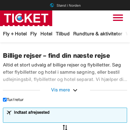
public
Størst i Norden
Fly + Hotel
Fly
Hotel
Tilbud
Rundture & aktiviteter
W
Billige rejser – find din næste rejse
Altid et stort udvalg af billige rejser og flybilletter. Søg
efter flybilletter og hotel i samme søgning, eller bestil
udlejningsbil, flybilletter og hotel separat. Vi hjælper dig
Al
med at finde en rejse, der passer dig, til den bedste pris.
expand_more
Vis mere
Tur/retur
Indtast afrejsested
sync_alt