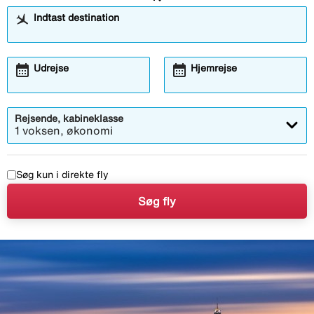
Indtast destination
calendar_month
calendar_month
Åbner
Åbner
Udrejse
Hjemrejse
kalendermodalen
kalendermodalen
Rejsende, kabineklasse
1 voksen, økonomi
Søg kun i direkte fly
Søg fly