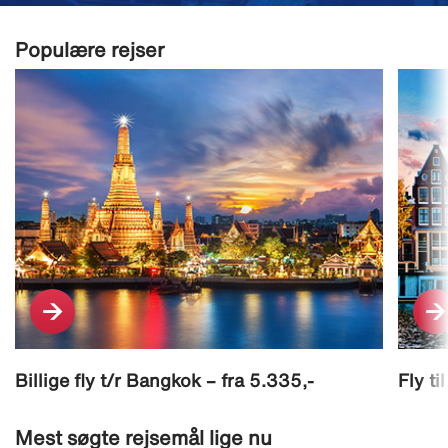
Populære rejser
Billige fly t/r Bangkok – fra 5.335,-
Fly ti
Mest søgte rejsemål lige nu