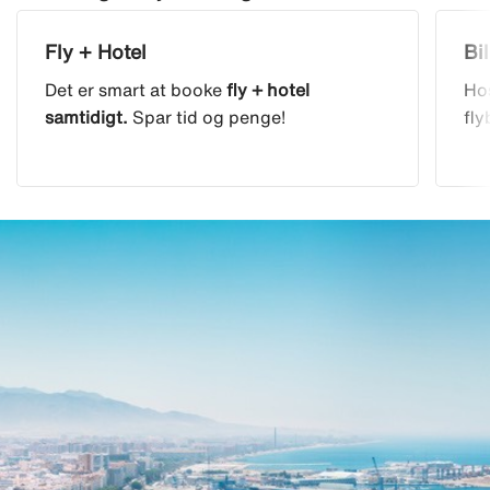
Fly + Hotel
Bil
Det er smart at booke
fly + hotel
Hos
samtidigt.
Spar tid og penge!
fly