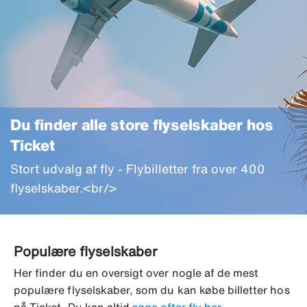
Du finder alle store flyselskaber hos
Ticket
Stort udvalg af fly - Flybilletter fra over 400
flyselskaber.<br/>
Populære flyselskaber
Her finder du en oversigt over nogle af de mest
populære flyselskaber, som du kan købe billetter hos
på Ticket. Du kan altid
søge efter fly her
.