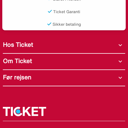
Ticket Garanti
Sikker betaling
Hos Ticket
expand_more
Om Ticket
expand_more
Før rejsen
expand_more