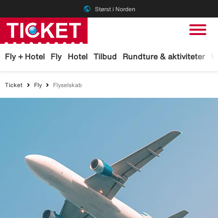
public
Størst i Norden
Fly + Hotel
Fly
Hotel
Tilbud
Rundture & aktiviteter
W
Ticket
Fly
Flyselskab