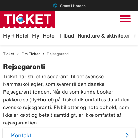
public
Størst i Norden
Fly + Hotel
Fly
Hotel
Tilbud
Rundture & aktiviteter
W
Ticket
Om Ticket
Rejsegaranti
Rejsegaranti
Ticket har stillet rejsegaranti til det svenske
Kammarkollegiet, som svarer til den danske
Rejsegarantifonden. Når du som kunde booker
pakkerejse (fly+hotel) på Ticket.dk omfattes du af den
svenske rejsegaranti. Flybilletter og hotelophold, som
ikke er købt og betalt samtidigt, er ikke omfattet af
rejsegarantien.
Kontakt