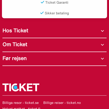
Ticket Garanti
Sikker betaling
Hos Ticket
expand_more
Om Ticket
expand_more
Før rejsen
expand_more
Billiga resor - ticket.se
Billige reiser - ticket.no
Halvat matkat - ticket.fi