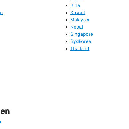
Kina
n
Kuwait
Malaysia
Nepal
Singapore
Sydkorea
Thailand
ien
n