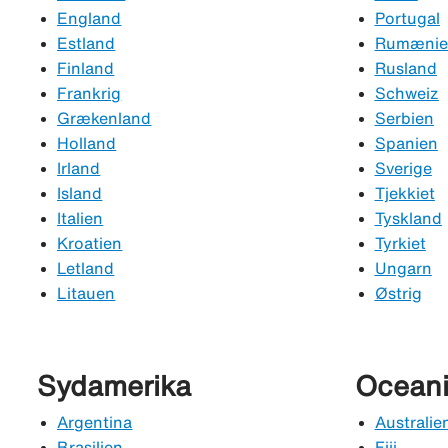
England
Portugal
Estland
Rumænie
Finland
Rusland
Frankrig
Schweiz
Grækenland
Serbien
Holland
Spanien
Irland
Sverige
Island
Tjekkiet
Italien
Tyskland
Kroatien
Tyrkiet
Letland
Ungarn
Litauen
Østrig
Sydamerika
Ocean
Argentina
Australie
Brasilien
Fiji