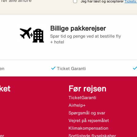
r før alle andre
Jeg har læst og accepterer
Tickets 
Billige pakkerejser
Spar tid og penge ved at bestille fly
+ hotel
en
Ticket Garanti
ket
Før rejsen
TicketGaranti
Airhelp+
Spørgsmål og svar
Vejret på rejsemålet
Klimakompensation
er
Sortlistede flyselskaber