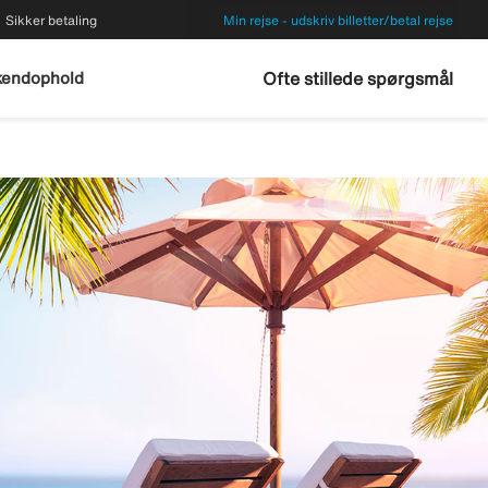
Sikker betaling
Min rejse - udskriv billetter/betal rejse
endophold
Ofte stillede spørgsmål