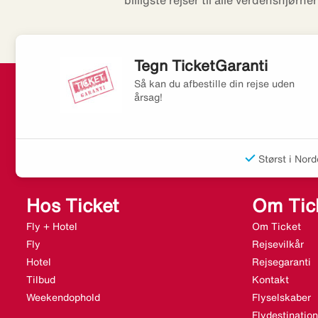
billigste rejser til alle verdenshjørne
Tegn TicketGaranti
Så kan du afbestille din rejse uden
årsag!
Størst i Nord
Hos Ticket
Om Tic
Fly + Hotel
Om Ticket
Fly
Rejsevilkår
Hotel
Rejsegaranti
Tilbud
Kontakt
Weekendophold
Flyselskaber
Flydestination