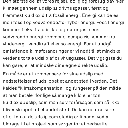
Den største del af vores rejser, bolig og forbrug påvirker
klimaet gennem udslip af drivhusgasser, først og
fremmest kuldioxid fra fossil energi. Energi kan deles
ind i fossil og vedvarende/fornybar energi. Fossil energi
kommer f.eks. fra olie, kul og naturgas mens
vedvarende energi kommer eksempelvis kommer fra
vindenergi, vandkraft eller solenergi. For at undgå
omfattende klimaforandringer er vi nødt til at mindske
verdens totale udslip af drivhusgasser. Det vigtigste du
kan gøre, er at mindske dine egne direkte udslip.
En måde er at kompensere for sine udslip med
nedsættelser af udslippet et andet sted i verden. Det
kaldes "klimakompensation" og fungerer på den måde
at man betaler for lige så mange kilo eller ton
kuldioxidudslip, som man selv forårsager, som så ikke
bliver sluppet ud et andet sted. Du kan neutralisere
effekten af de udslip som stadig er tilbage, ved at
bidrage til et projekt som sørger for at nedsætte