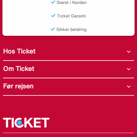
Størst i Norden
Ticket Garanti
Sikker betaling
Hos Ticket
expand_more
Om Ticket
expand_more
Før rejsen
expand_more