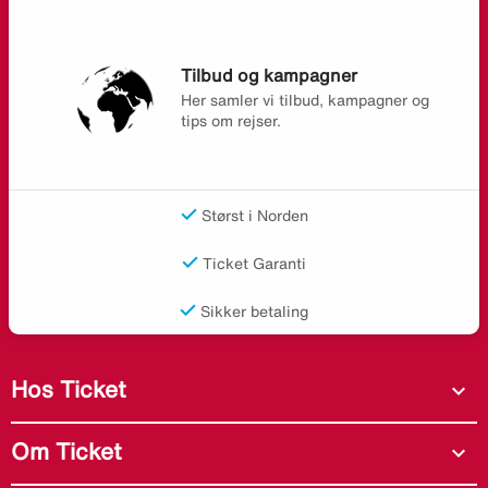
Tilbud og kampagner
Her samler vi tilbud, kampagner og
tips om rejser.
Størst i Norden
Ticket Garanti
Sikker betaling
Hos Ticket
expand_more
Om Ticket
expand_more