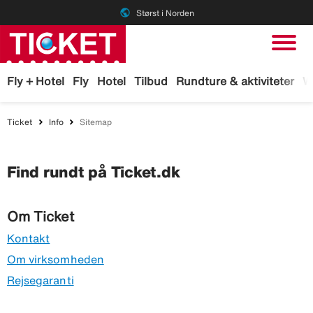
public
Størst i Norden
Fly + Hotel
Fly
Hotel
Tilbud
Rundture & aktiviteter
W
Ticket
Info
Sitemap
Find rundt på Ticket.dk
Om Ticket
Kontakt
Om virksomheden
Rejsegaranti