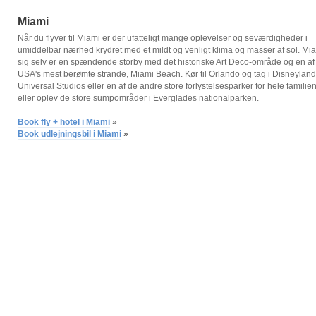
Miami
Når du flyver til Miami er der ufatteligt mange oplevelser og seværdigheder i
umiddelbar nærhed krydret med et mildt og venligt klima og masser af sol. Mia
sig selv er en spændende storby med det historiske Art Deco-område og en af
USA's mest berømte strande, Miami Beach. Kør til Orlando og tag i Disneyland
Universal Studios eller en af de andre store forlystelsesparker for hele familie
eller oplev de store sumpområder i Everglades nationalparken.
Book fly + hotel i Miami
»
Book udlejningsbil i Miami
»