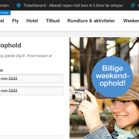
Norden
TicketGaranti - Afbestil rejsen helt frem til 3 timer før afrejse!
S
verified
security
 penge
el
Fly
Hotel
Tilbud
Rundture & aktiviteter
Weeke
dophold
 glæde dig til. Find masser af
to