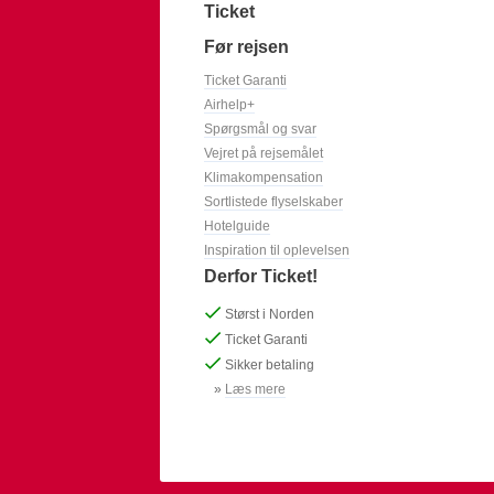
Ticket
Før rejsen
Ticket Garanti
Airhelp+
Spørgsmål og svar
Vejret på rejsemålet
Klimakompensation
Sortlistede flyselskaber
Hotelguide
Inspiration til oplevelsen
Derfor Ticket!
Størst i Norden
Ticket Garanti
Sikker betaling
»
Læs mere