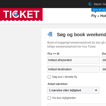
Størst i 
public
Spar tid og
Fly + Hot
Søg og book weeken
Book et hyggeligt weekendophold du kan gå og
billige weekendophold her hos Ticket.
Fra >> til
Da
Søg kun i direkte fly
Antal værelser
Vis kun lejligheder