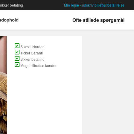
ikker betaling
Min rejse - udskriv billetter/betal rejse
ndophold
Ofte stillede spørgsmål
Størst i Norden
Ticket Garanti
Sikker betaling
Meget tilfredse kunder