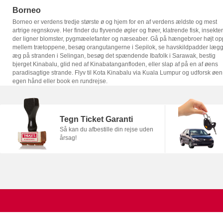
Borneo
Borneo er verdens tredje største ø og hjem for en af verdens ældste og mest
artrige regnskove. Her finder du flyvende øgler og frøer, klatrende fisk, insekter
der ligner blomster, pygmæelefanter og næseaber. Gå på hængebroer højt o
mellem trætoppene, besøg orangutangerne i Sepilok, se havskildpadder læg
æg på stranden i Selingan, besøg det spændende Ibafolk i Sarawak, bestig
bjerget Kinabalu, glid ned af Kinabatanganfloden, eller slap af på en af øens
paradisagtige strande. Flyv til Kota Kinabalu via Kuala Lumpur og udforsk øen
egen hånd eller book en rundrejse.
Tegn Ticket Garanti
Så kan du afbestille din rejse uden
årsag!