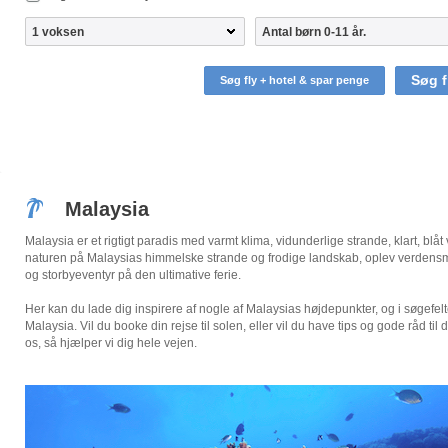
Søg f
Søg fly + hotel & spar penge
Malaysia
Malaysia er et rigtigt paradis med varmt klima, vidunderlige strande, klart, blåt
naturen på Malaysias himmelske strande og frodige landskab, oplev verdensm
og storbyeventyr på den ultimative ferie.
Her kan du lade dig inspirere af nogle af Malaysias højdepunkter, og i søgefelt
Malaysia. Vil du booke din rejse til solen, eller vil du have tips og gode råd ti
os, så hjælper vi dig hele vejen.