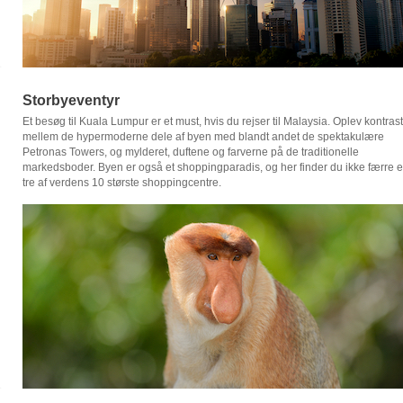
Storbyeventyr
Et besøg til Kuala Lumpur er et must, hvis du rejser til Malaysia. Oplev kontras
mellem de hypermoderne dele af byen med blandt andet de spektakulære
Petronas Towers, og mylderet, duftene og farverne på de traditionelle
markedsboder. Byen er også et shoppingparadis, og her finder du ikke færre 
tre af verdens 10 største shoppingcentre.