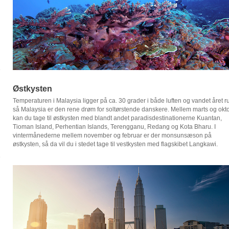
Østkysten
Temperaturen i Malaysia ligger på ca. 30 grader i både luften og vandet året r
så Malaysia er den rene drøm for soltørstende danskere. Mellem marts og okt
kan du tage til østkysten med blandt andet paradisdestinationerne Kuantan,
Tioman Island, Perhentian Islands, Terengganu, Redang og Kota Bharu. I
vintermånederne mellem november og februar er der monsunsæson på
østkysten, så da vil du i stedet tage til vestkysten med flagskibet Langkawi.