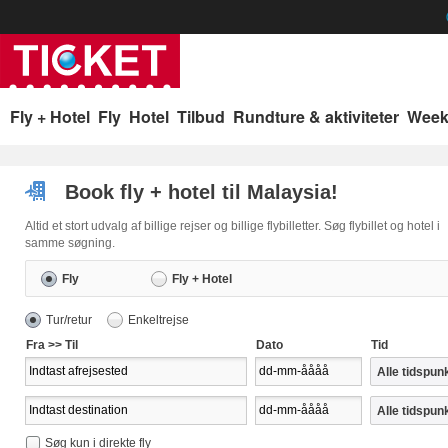
p
Fly + Hotel
Fly
Hotel
Tilbud
Rundture & aktiviteter
Week
Book fly + hotel til Malaysia!
Altid et stort udvalg af billige rejser og billige flybilletter. Søg flybillet og hotel i
samme søgning.
Fly
Fly + Hotel
Tur/retur
Enkeltrejse
Fra >> Til
Dato
Tid
Søg kun i direkte fly