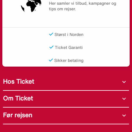
Her samler vi tilbud, kampagner og
tips om rejser.
Størst i Norden
Ticket Garanti
Sikker betaling
Hos Ticket
expand_more
Om Ticket
expand_more
Før rejsen
expand_more