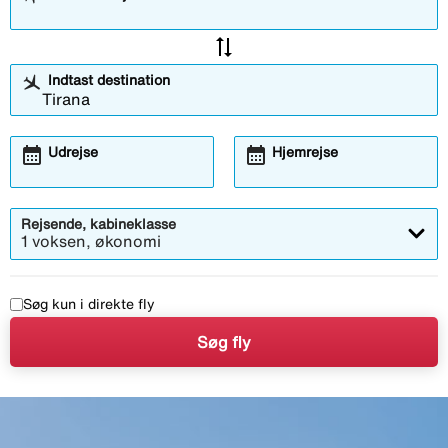
sync_alt
Indtast destination
calendar_month
calendar_month
Udrejse
Hjemrejse
Rejsende, kabineklasse
1 voksen, økonomi
Søg kun i direkte fly
Søg fly