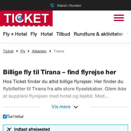
public
Størst i Norden
Fly + Hotel
Fly
Hotel
Tilbud
Rundture & aktiviteter
W
Ticket
Fly
Albanien
Tirana
Billige fly til Tirana – find flyrejse her
Hos Ticket finder du altid billige flyrejser. Her finder du
flybilletter til Tirana fra alle store flyselskaber. Glem ikke
at supplere flyrejsen med hotel og lejebil. Med
TicketGaranti kan du afbestille rejsen, hvis der sker
expand_more
Vis mere
Hos Ticket finder du altid billig
noget. Book fly hos Ticket!
Tur/retur
Indtast afrejsested