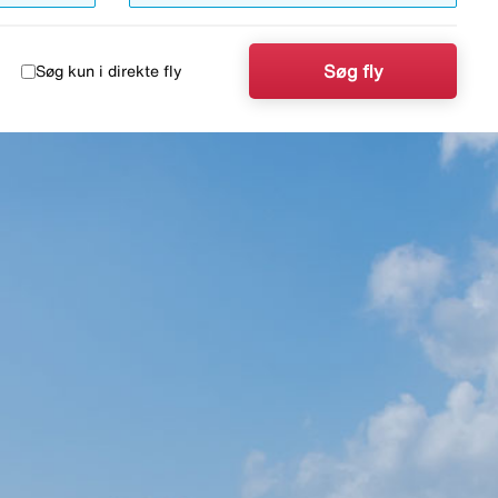
Søg fly
Søg kun i direkte fly