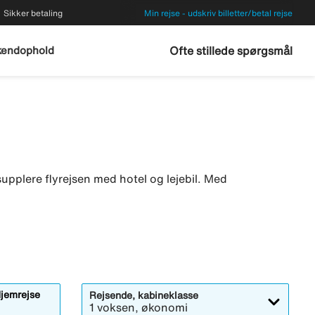
Sikker betaling
Min rejse - udskriv billetter/betal rejse
endophold
Ofte stillede spørgsmål
t supplere flyrejsen med hotel og lejebil. Med
jemrejse
Rejsende, kabineklasse
1 voksen, økonomi