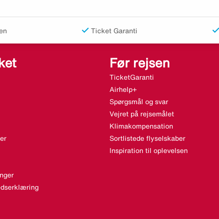
en
Ticket Garanti
ket
Før rejsen
TicketGaranti
Airhelp+
Spørgsmål og svar
Vejret på rejsemålet
Klimakompensation
er
Sortlistede flyselskaber
Inspiration til oplevelsen
nger
dserklæring