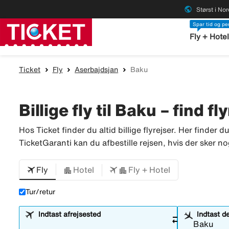
public
Størst i No
Spar tid og p
Fly + Hote
Ticket
Fly
Aserbajdsjan
Baku
Billige fly til Baku – find fl
Hos Ticket finder du altid billige flyrejser. Her finder d
TicketGaranti kan du afbestille rejsen, hvis der sker no
Fly
Hotel
Fly + Hotel
Tur/retur
Indtast afrejsested
Indtast d
sync_alt