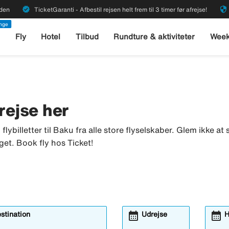
verified
security
rden
TicketGaranti - Afbestil rejsen helt frem til 3 timer før afrejse!
enge
l
Fly
Hotel
Tilbud
Rundture & aktiviteter
Week
yrejse her
u flybilletter til Baku fra alle store flyselskaber. Glem ikke a
get. Book fly hos Ticket!
calendar_month
calendar_month
estination
Udrejse
H