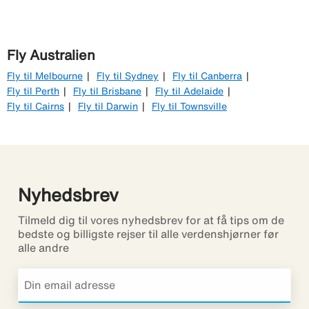
Fly Australien
Fly til Melbourne
Fly til Sydney
Fly til Canberra
Fly til Perth
Fly til Brisbane
Fly til Adelaide
Fly til Cairns
Fly til Darwin
Fly til Townsville
Nyhedsbrev
Tilmeld dig til vores nyhedsbrev for at få tips om de
bedste og billigste rejser til alle verdenshjørner før
alle andre