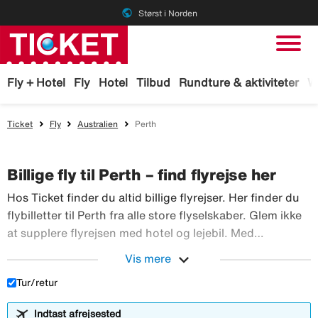
public
Størst i Norden
Fly + Hotel
Fly
Hotel
Tilbud
Rundture & aktiviteter
W
Ticket
Fly
Australien
Perth
Billige fly til Perth – find flyrejse her
Hos Ticket finder du altid billige flyrejser. Her finder du
flybilletter til Perth fra alle store flyselskaber. Glem ikke
at supplere flyrejsen med hotel og lejebil. Med
TicketGaranti kan du afbestille rejsen, hvis der sker
expand_more
Vis mere
Hos Ticket finder du altid billig
noget. Book fly hos Ticket!
Tur/retur
Indtast afrejsested