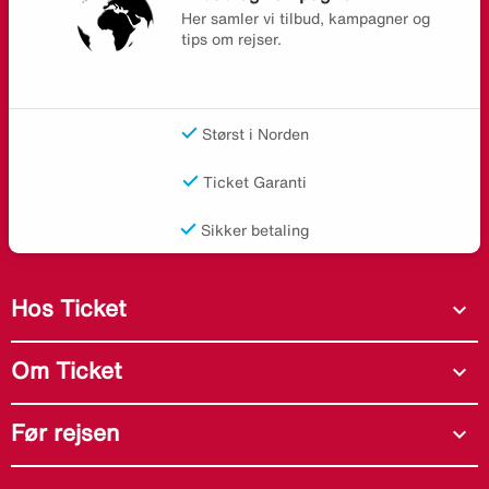
Her samler vi tilbud, kampagner og
tips om rejser.
Størst i Norden
Ticket Garanti
Sikker betaling
Hos Ticket
expand_more
Om Ticket
expand_more
Før rejsen
expand_more