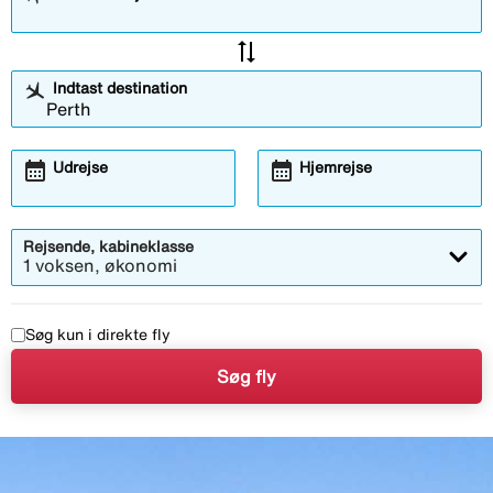
sync_alt
Indtast destination
calendar_month
calendar_month
Udrejse
Hjemrejse
Rejsende, kabineklasse
1 voksen, økonomi
Søg kun i direkte fly
Søg fly