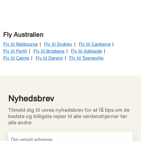
Fly Australien
Fly til Melbourne
Fly til Sydney
Fly til Canberra
Fly til Perth
Fly til Brisbane
Fly til Adelaide
Fly til Cairns
Fly til Darwin
Fly til Townsville
Nyhedsbrev
Tilmeld dig til vores nyhedsbrev for at få tips om de
bedste og billigste rejser til alle verdenshjørner før
alle andre