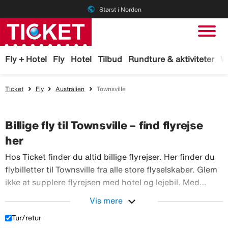
public
Størst i Norden
Fly + Hotel
Fly
Hotel
Tilbud
Rundture & aktiviteter
W
Ticket
Fly
Australien
Townsville
Billige fly til Townsville – find flyrejse
her
Hos Ticket finder du altid billige flyrejser. Her finder du
flybilletter til Townsville fra alle store flyselskaber. Glem
ikke at supplere flyrejsen med hotel og lejebil. Med
TicketGaranti kan du afbestille rejsen, hvis der sker
expand_more
Vis mere
Hos Ticket finder du altid billig
noget. Book fly hos Ticket!
Tur/retur