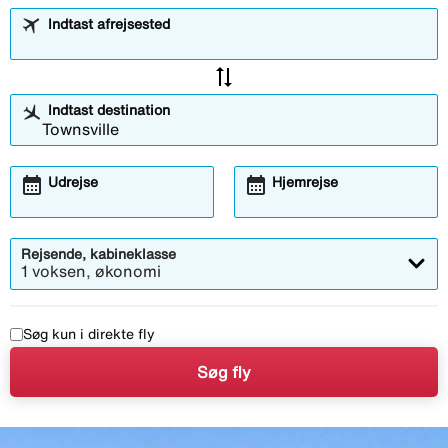
Indtast afrejsested
sync_alt
Indtast destination
calendar_month
calendar_month
Udrejse
Hjemrejse
Rejsende, kabineklasse
1 voksen, økonomi
Søg kun i direkte fly
Søg fly