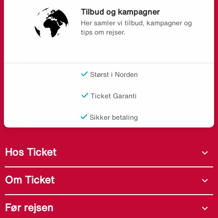
Tilbud og kampagner
Her samler vi tilbud, kampagner og
tips om rejser.
Størst i Norden
Ticket Garanti
Sikker betaling
Hos Ticket
expand_more
Om Ticket
expand_more
Før rejsen
expand_more