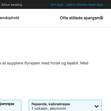
Sikker betaling
Min rejse - udskriv billetter/betal rejse
endophold
Ofte stillede spørgsmål
kke at supplere flyrejsen med hotel og lejebil. Med
jemrejse
Rejsende, kabineklasse
1 voksen, økonomi