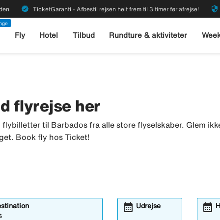
verified
security
rden
TicketGaranti - Afbestil rejsen helt frem til 3 timer før afrejse!
enge
l
Fly
Hotel
Tilbud
Rundture & aktiviteter
Week
nd flyrejse her
u flybilletter til Barbados fra alle store flyselskaber. Glem i
get. Book fly hos Ticket!
calendar_month
calendar_month
estination
Udrejse
H