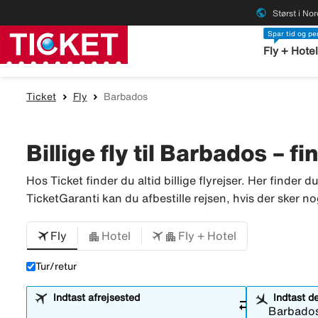
public
Størst i No
Spar tid og p
Fly + Hote
Ticket
Fly
Barbados
Billige fly til Barbados – fi
Hos Ticket finder du altid billige flyrejser. Her finder d
TicketGaranti kan du afbestille rejsen, hvis der sker no
Fly
Hotel
Fly + Hotel
Tur/retur
Indtast afrejsested
Indtast d
sync_alt