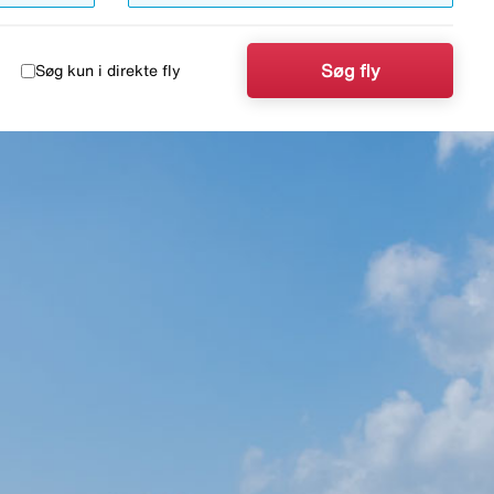
Søg fly
Søg kun i direkte fly