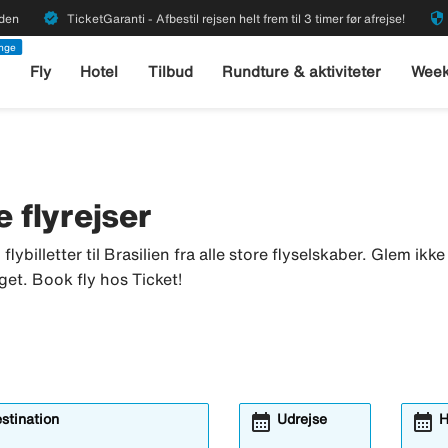
verified
security
rden
TicketGaranti - Afbestil rejsen helt frem til 3 timer før afrejse!
enge
l
Fly
Hotel
Tilbud
Rundture & aktiviteter
Week
ge flyrejser
u flybilletter til Brasilien fra alle store flyselskaber. Glem ik
get. Book fly hos Ticket!
calendar_month
calendar_month
estination
Udrejse
H