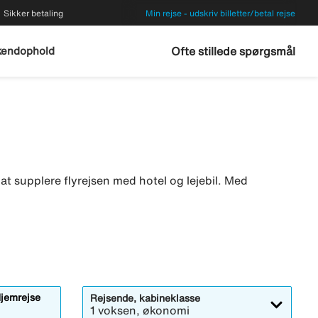
Sikker betaling
Min rejse - udskriv billetter/betal rejse
endophold
Ofte stillede spørgsmål
ke at supplere flyrejsen med hotel og lejebil. Med
jemrejse
Rejsende, kabineklasse
1 voksen, økonomi