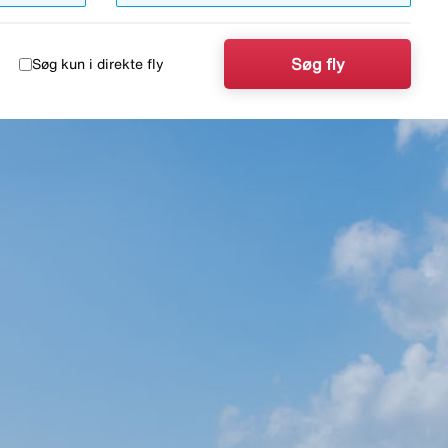
Søg fly
Søg kun i direkte fly