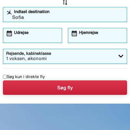
sync_alt
Indtast destination
calendar_month
calendar_month
Udrejse
Hjemrejse
Rejsende, kabineklasse
1 voksen, økonomi
Søg kun i direkte fly
Søg fly