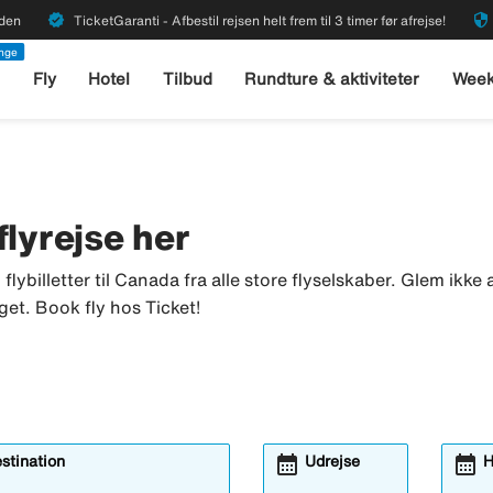
verified
security
rden
TicketGaranti - Afbestil rejsen helt frem til 3 timer før afrejse!
enge
l
Fly
Hotel
Tilbud
Rundture & aktiviteter
Week
 flyrejse her
u flybilletter til Canada fra alle store flyselskaber. Glem ikk
get. Book fly hos Ticket!
calendar_month
calendar_month
estination
Udrejse
H