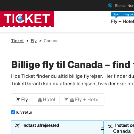
public
Størst i No
Spar tid og p
Fly + Hote
Ticket
Fly
Canada
Billige fly til Canada – find
Hos Ticket finder du altid billige flyrejser. Her finder d
TicketGaranti kan du afbestille rejsen, hvis der sker no
Fly
Hotel
Fly + Hotel
Tur/retur
Indtast afrejsested
Indtast d
sync_alt