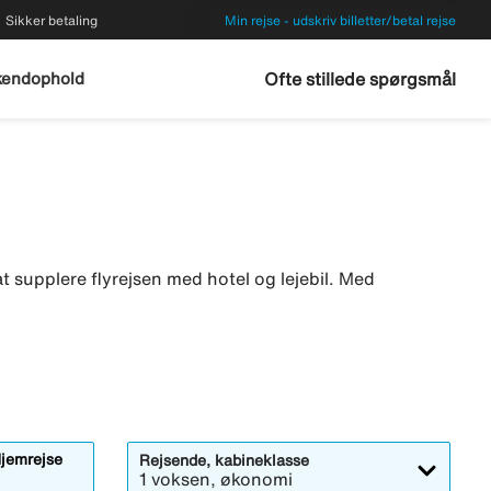
Sikker betaling
Min rejse - udskriv billetter/betal rejse
endophold
Ofte stillede spørgsmål
e at supplere flyrejsen med hotel og lejebil. Med
jemrejse
Rejsende, kabineklasse
1 voksen, økonomi