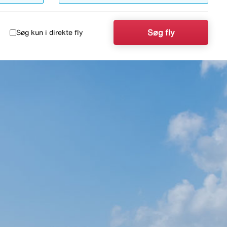
Søg fly
Søg kun i direkte fly