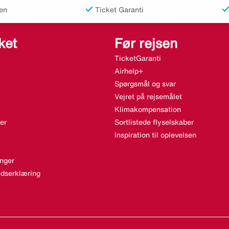
en
Ticket Garanti
ket
Før rejsen
TicketGaranti
Airhelp+
Spørgsmål og svar
Vejret på rejsemålet
Klimakompensation
er
Sortlistede flyselskaber
Inspiration til oplevelsen
nger
dserklæring