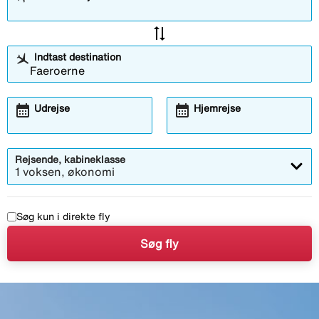
sync_alt
Indtast destination
calendar_month
calendar_month
Udrejse
Hjemrejse
Rejsende, kabineklasse
1 voksen, økonomi
Søg kun i direkte fly
Søg fly