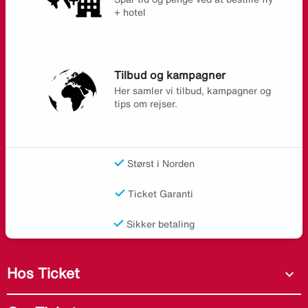
+ hotel
Tilbud og kampagner
Her samler vi tilbud, kampagner og
tips om rejser.
Størst i Norden
Ticket Garanti
Sikker betaling
Hos Ticket
expand_more