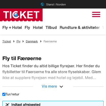
public
Størst i Norden
Fly + Hotel
Fly
Hotel
Tilbud
Rundture & aktiviteter
W
Ticket
Fly
Danmark
Faeroerne
Fly til Færøerne
Hos Ticket finder du altid billige flyrejser. Her finder du
flybilletter til Faeroerne fra alle store flyselskaber. Glem
ikke at supplere flyrejsen med hotel og lejebil. Med
TicketGaranti kan du afbestille rejsen, hvis der sker
expand_more
Vis mere
Hos Ticket finder du altid billi
noget. Book fly hos Ticket!
Tur/retur
Indtast afrejsested