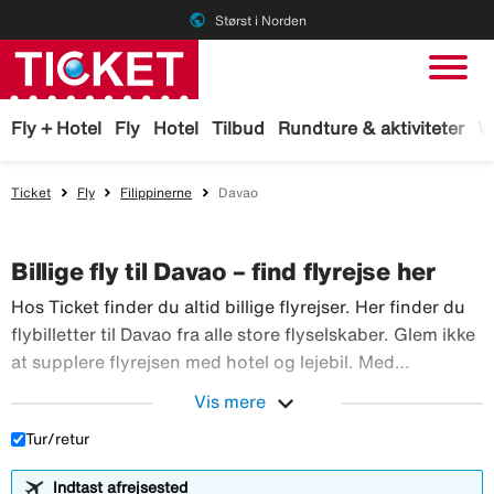
public
Størst i Norden
Fly + Hotel
Fly
Hotel
Tilbud
Rundture & aktiviteter
W
Ticket
Fly
Filippinerne
Davao
Billige fly til Davao – find flyrejse her
Hos Ticket finder du altid billige flyrejser. Her finder du
flybilletter til Davao fra alle store flyselskaber. Glem ikke
at supplere flyrejsen med hotel og lejebil. Med
TicketGaranti kan du afbestille rejsen, hvis der sker
expand_more
Vis mere
Hos Ticket finder du altid billig
noget. Book fly hos Ticket!
Tur/retur
Indtast afrejsested