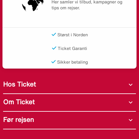
Her samler vi tilbud, kampagner og
tips om rejser.
Størst i Norden
Ticket Garanti
Sikker betaling
Hos Ticket
expand_more
Om Ticket
expand_more
Før rejsen
expand_more