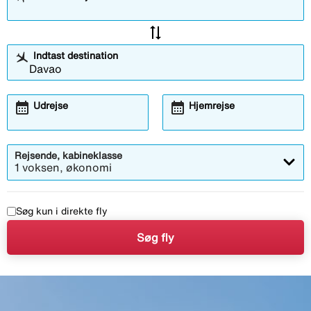
sync_alt
Indtast destination
calendar_month
calendar_month
Udrejse
Hjemrejse
Rejsende, kabineklasse
1 voksen, økonomi
Søg kun i direkte fly
Søg fly