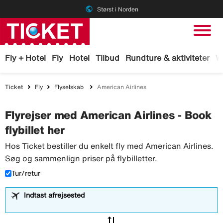
public
Størst i Norden
Fly + Hotel
Fly
Hotel
Tilbud
Rundture & aktiviteter
W
Ticket
Fly
Flyselskab
American Airlines
Flyrejser med American Airlines - Book
flybillet her
Hos Ticket bestiller du enkelt fly med American Airlines.
Søg og sammenlign priser på flybilletter.
Tur/retur
Indtast afrejsested
sync_alt