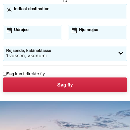
Indtast destination
calendar_month
calendar_month
Åbner
Åbner
Udrejse
Hjemrejse
kalendermodalen
kalendermodalen
Rejsende, kabineklasse
1 voksen, økonomi
Søg kun i direkte fly
Søg fly