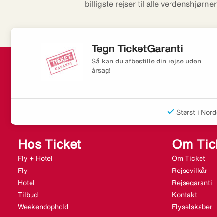
billigste rejser til alle verdenshjørne
Tegn TicketGaranti
Så kan du afbestille din rejse uden
årsag!
Størst i Nord
Hos Ticket
Om Tic
Fly + Hotel
Om Ticket
Fly
Rejsevilkår
Hotel
Rejsegaranti
Tilbud
Kontakt
Weekendophold
Flyselskaber