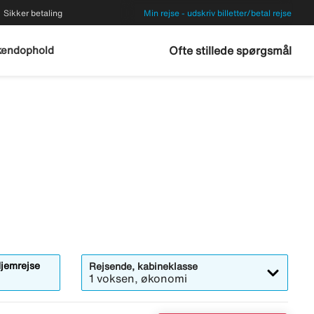
Sikker betaling
Min rejse - udskriv billetter/betal rejse
endophold
Ofte stillede spørgsmål
bner
jemrejse
Rejsende, kabineklasse
alendermodalen
1 voksen, økonomi