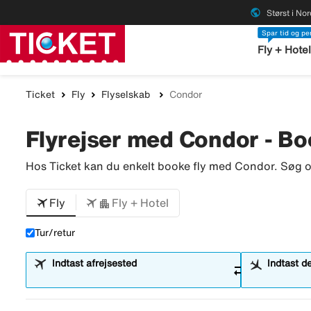
public
Størst i No
Spar tid og p
Fly + Hote
Ticket
Fly
Flyselskab
Condor
Flyrejser med Condor - Book
Hos Ticket kan du enkelt booke fly med Condor. Søg o
Fly
Fly + Hotel
Tur/retur
Indtast afrejsested
Indtast d
sync_alt