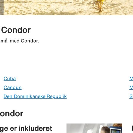
d Condor
jsemål med Condor.
Cuba
M
Cancun
M
Den Dominikanske Republik
S
Condor
ge er inkluderet