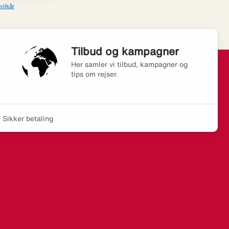
vilkår
Tilbud og kampagner
Her samler vi tilbud, kampagner og
tips om rejser.
Sikker betaling