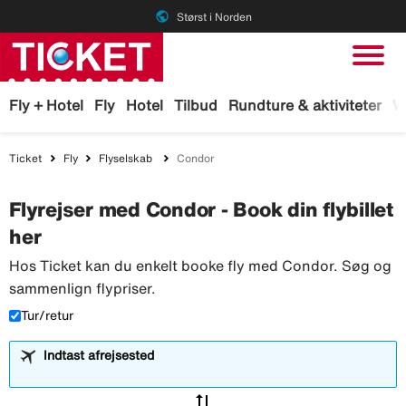
public
Størst i Norden
Fly + Hotel
Fly
Hotel
Tilbud
Rundture & aktiviteter
W
Ticket
Fly
Flyselskab
Condor
Flyrejser med Condor - Book din flybillet
her
Hos Ticket kan du enkelt booke fly med Condor. Søg og
sammenlign flypriser.
Tur/retur
Indtast afrejsested
sync_alt