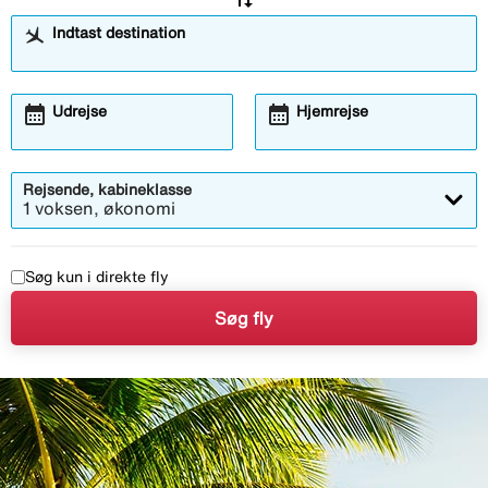
Indtast destination
calendar_month
calendar_month
Åbner
Åbner
Udrejse
Hjemrejse
kalendermodalen
kalendermodalen
Rejsende, kabineklasse
1 voksen, økonomi
Søg kun i direkte fly
Søg fly