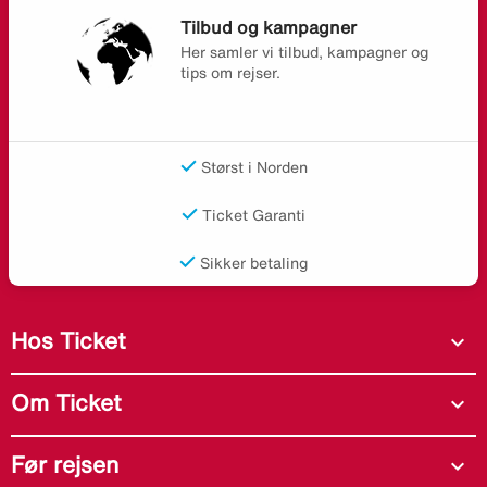
Tilbud og kampagner
Her samler vi tilbud, kampagner og
tips om rejser.
Størst i Norden
Ticket Garanti
Sikker betaling
Hos Ticket
expand_more
Om Ticket
expand_more
Før rejsen
expand_more