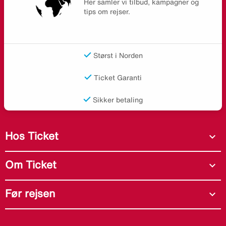
Her samler vi tilbud, kampagner og
tips om rejser.
Størst i Norden
Ticket Garanti
Sikker betaling
Hos Ticket
expand_more
Om Ticket
expand_more
Før rejsen
expand_more