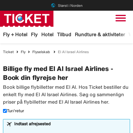
public
Størst i Norden
Fly + Hotel
Fly
Hotel
Tilbud
Rundture & aktiviteter
W
Ticket
Fly
Flyselskab
El Al Israel Airlines
Billige fly med El Al Israel Airlines -
Book din flyrejse her
Book billige flybilletter med El Al. Hos Ticket bestiller du
enkelt fly med El Al Israel Airlines. Søg og sammenlign
priser på flybilletter med El Al Israel Airlines her.
Tur/retur
Indtast afrejsested