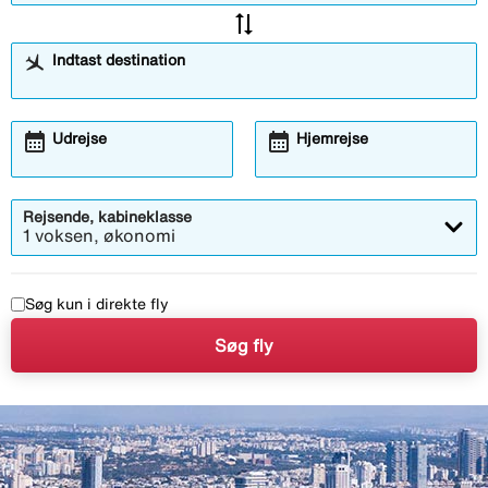
sync_alt
Indtast destination
calendar_month
calendar_month
Åbner
Åbner
Udrejse
Hjemrejse
kalendermodalen
kalendermodalen
Rejsende, kabineklasse
1 voksen, økonomi
Søg kun i direkte fly
Søg fly