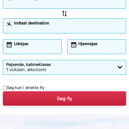
sync_alt
Indtast destination
calendar_month
calendar_month
Åbner
Åbner
Udrejse
Hjemrejse
kalendermodalen
kalendermodalen
Rejsende, kabineklasse
1 voksen, økonomi
Søg kun i direkte fly
Søg fly