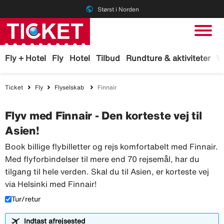
public
Størst i Norden
Fly + Hotel
Fly
Hotel
Tilbud
Rundture & aktiviteter
W
Ticket
Fly
Flyselskab
Finnair
Flyv med Finnair - Den korteste vej til
Asien!
Book billige flybilletter og rejs komfortabelt med Finnair.
Med flyforbindelser til mere end 70 rejsemål, har du
tilgang til hele verden. Skal du til Asien, er korteste vej
via Helsinki med Finnair!
Tur/retur
Indtast afrejsested