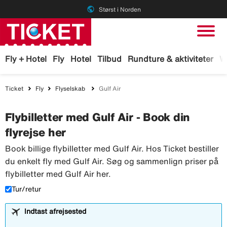
public
Størst i Norden
Fly + Hotel
Fly
Hotel
Tilbud
Rundture & aktiviteter
W
Ticket
Fly
Flyselskab
Gulf Air
Flybilletter med Gulf Air - Book din
flyrejse her
Book billige flybilletter med Gulf Air. Hos Ticket bestiller
du enkelt fly med Gulf Air. Søg og sammenlign priser på
flybilletter med Gulf Air her.
Tur/retur
Indtast afrejsested