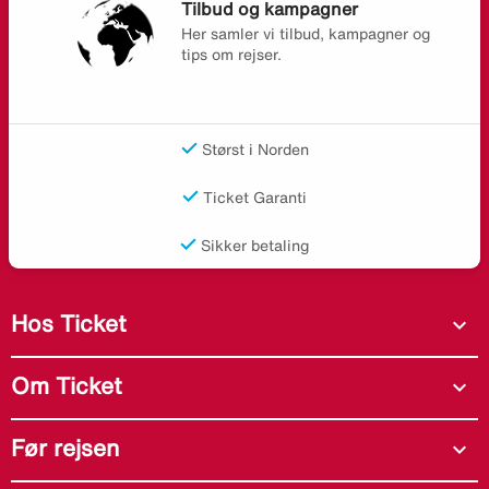
Tilbud og kampagner
Her samler vi tilbud, kampagner og
tips om rejser.
Størst i Norden
Ticket Garanti
Sikker betaling
Hos Ticket
expand_more
Om Ticket
expand_more
Før rejsen
expand_more