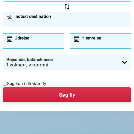
sync_alt
Indtast destination
calendar_month
calendar_month
Åbner
Åbner
Udrejse
Hjemrejse
kalendermodalen
kalendermodalen
Rejsende, kabineklasse
1 voksen, økonomi
Søg kun i direkte fly
Søg fly