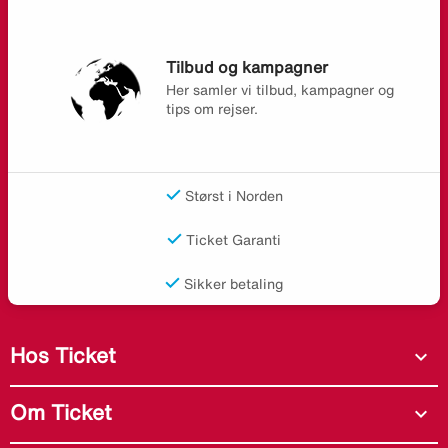
Tilbud og kampagner
Her samler vi tilbud, kampagner og
tips om rejser.
Størst i Norden
Ticket Garanti
Sikker betaling
Hos Ticket
expand_more
Om Ticket
expand_more