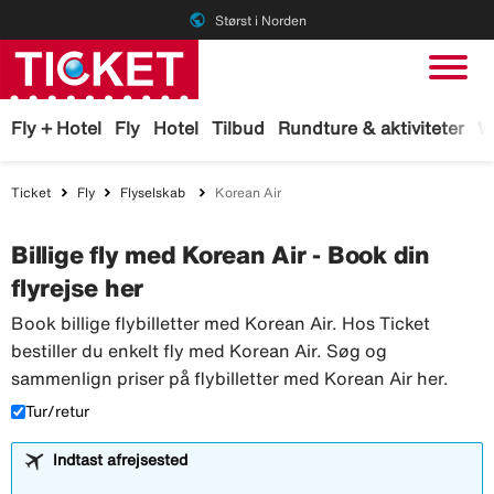
public
Størst i Norden
Fly + Hotel
Fly
Hotel
Tilbud
Rundture & aktiviteter
W
Ticket
Fly
Flyselskab
Korean Air
Billige fly med Korean Air - Book din
flyrejse her
Book billige flybilletter med Korean Air. Hos Ticket
bestiller du enkelt fly med Korean Air. Søg og
sammenlign priser på flybilletter med Korean Air her.
Tur/retur
Indtast afrejsested