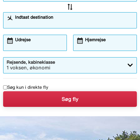
sync_alt
Indtast destination
calendar_month
calendar_month
Åbner
Åbner
Udrejse
Hjemrejse
kalendermodalen
kalendermodalen
Rejsende, kabineklasse
1 voksen, økonomi
Søg kun i direkte fly
Søg fly