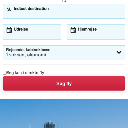
Indtast destination
calendar_month
calendar_month
Åbner
Åbner
Udrejse
Hjemrejse
kalendermodalen
kalendermodalen
Rejsende, kabineklasse
1 voksen, økonomi
Søg kun i direkte fly
Søg fly