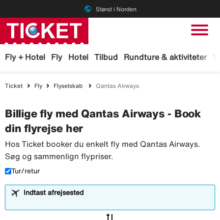
public
Størst i Norden
Fly + Hotel
Fly
Hotel
Tilbud
Rundture & aktiviteter
W
Ticket
Fly
Flyselskab
Qantas Airways
Billige fly med Qantas Airways - Book
din flyrejse her
Hos Ticket booker du enkelt fly med Qantas Airways.
Søg og sammenlign flypriser.
Tur/retur
Indtast afrejsested
sync_alt