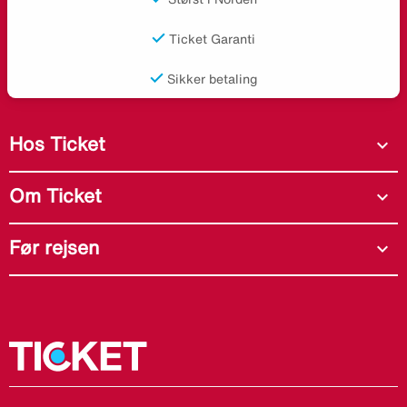
Ticket Garanti
Sikker betaling
Hos Ticket
expand_more
Om Ticket
expand_more
Før rejsen
expand_more