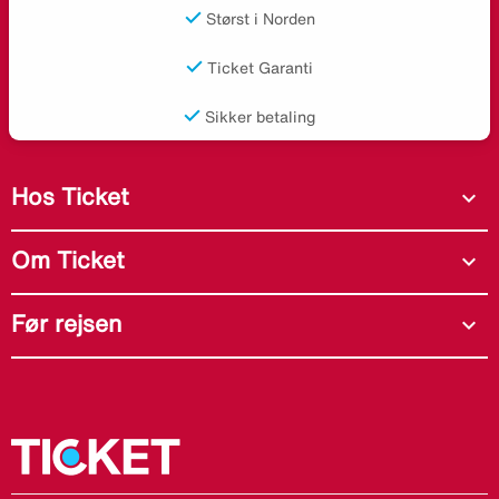
Størst i Norden
Ticket Garanti
Sikker betaling
Hos Ticket
expand_more
Om Ticket
expand_more
Før rejsen
expand_more