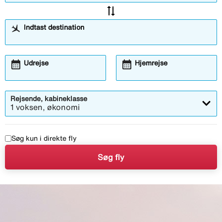
sync_alt
Indtast destination
calendar_month
calendar_month
Åbner
Åbner
Udrejse
Hjemrejse
kalendermodalen
kalendermodalen
Rejsende, kabineklasse
1 voksen, økonomi
Søg kun i direkte fly
Søg fly