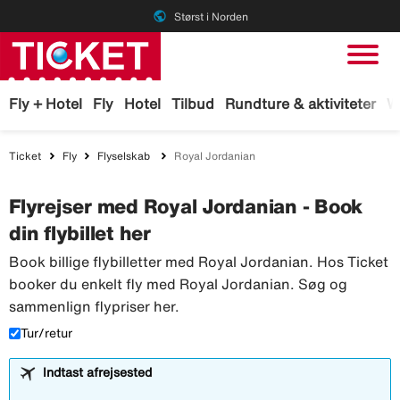
public
Størst i Norden
Fly + Hotel
Fly
Hotel
Tilbud
Rundture & aktiviteter
W
Ticket
Fly
Flyselskab
Royal Jordanian
Flyrejser med Royal Jordanian - Book
din flybillet her
Book billige flybilletter med Royal Jordanian. Hos Ticket
booker du enkelt fly med Royal Jordanian. Søg og
sammenlign flypriser her.
Tur/retur
Indtast afrejsested