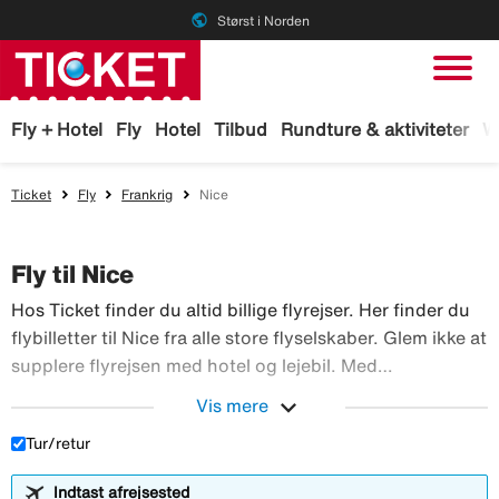
public
Størst i Norden
Fly + Hotel
Fly
Hotel
Tilbud
Rundture & aktiviteter
W
Ticket
Fly
Frankrig
Nice
Fly til Nice
Hos Ticket finder du altid billige flyrejser. Her finder du
flybilletter til Nice fra alle store flyselskaber. Glem ikke at
supplere flyrejsen med hotel og lejebil. Med
TicketGaranti kan du afbestille rejsen, hvis der sker
expand_more
Vis mere
Hos Ticket finder du altid billig
noget. Book fly hos Ticket!
Tur/retur
Indtast afrejsested