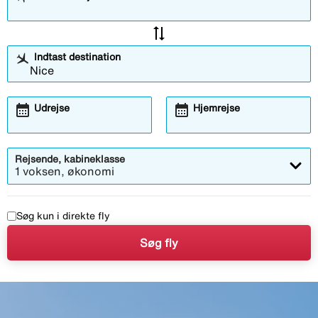
sync_alt
Indtast destination
calendar_month
calendar_month
Udrejse
Hjemrejse
Rejsende, kabineklasse
1 voksen, økonomi
Søg kun i direkte fly
Søg fly