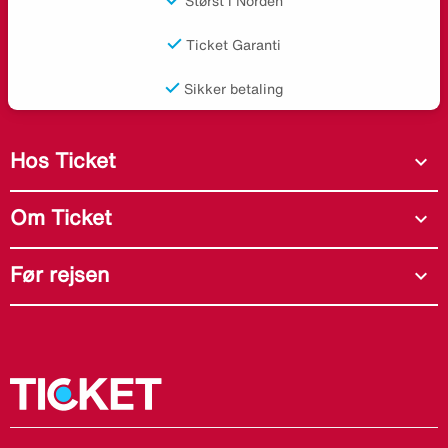
Størst i Norden
Ticket Garanti
Sikker betaling
Hos Ticket
expand_more
Om Ticket
expand_more
Før rejsen
expand_more