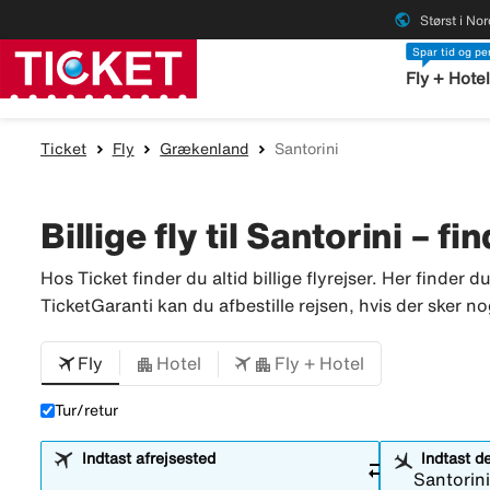
public
Størst i No
Spar tid og p
Fly + Hote
Ticket
Fly
Grækenland
Santorini
Billige fly til Santorini – fi
Hos Ticket finder du altid billige flyrejser. Her finder d
TicketGaranti kan du afbestille rejsen, hvis der sker no
Fly
Hotel
Fly + Hotel
Tur/retur
Indtast afrejsested
Indtast d
sync_alt