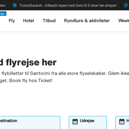
verified
security
rden
TicketGaranti - Afbestil rejsen helt frem til 3 timer før afrejse!
enge
l
Fly
Hotel
Tilbud
Rundture & aktiviteter
Week
nd flyrejse her
u flybilletter til Santorini fra alle store flyselskaber. Glem i
get. Book fly hos Ticket!
calendar_month
calendar_month
estination
Udrejse
H