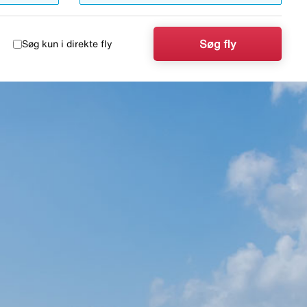
Søg fly
Søg kun i direkte fly