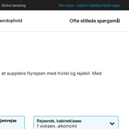
Sikker betaling
Min rejse - udskriv billetter/betal rejse
endophold
Ofte stillede spørgsmål
kke at supplere flyrejsen med hotel og lejebil. Med
jemrejse
Rejsende, kabineklasse
1 voksen, økonomi