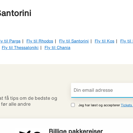
Santorini
ly til Parga
Fly til Rhodos
Fly til Santorini
Fly til Kos
Fly ti
Fly til Thessaloniki
Fly til Chania
 at få tips om de bedste og
r før alle andre
Jeg har læst og accepterer
Tickets 
Billige pakkerejser