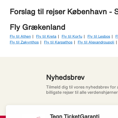
Forslag til rejser København - 
Fly Grækenland
Fly til Athen
Fly til Kreta
Fly til Korfu
Fly til Lesbos
F
Fly til Zakynthos
Fly til Karpathos
Fly til Alexandroupoli
Nyhedsbrev
Tilmeld dig til vores nyhedsbrev for
billigste rejser til alle verdenshjørne
Tegn TicketGaranti