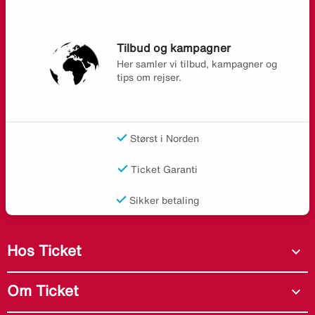
Tilbud og kampagner
Her samler vi tilbud, kampagner og
tips om rejser.
Størst i Norden
Ticket Garanti
Sikker betaling
Hos Ticket
expand_more
Om Ticket
expand_more