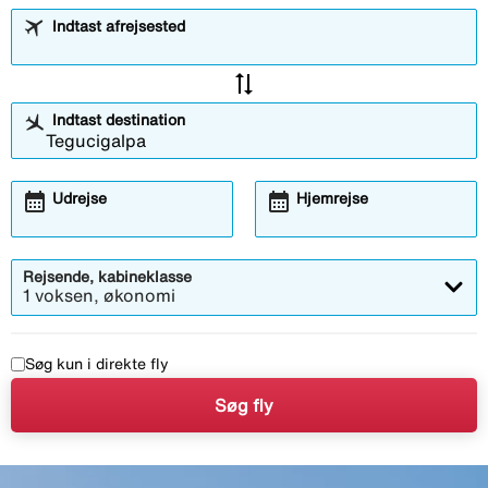
Indtast afrejsested
sync_alt
Indtast destination
calendar_month
calendar_month
Udrejse
Hjemrejse
Rejsende, kabineklasse
1 voksen, økonomi
Søg kun i direkte fly
Søg fly