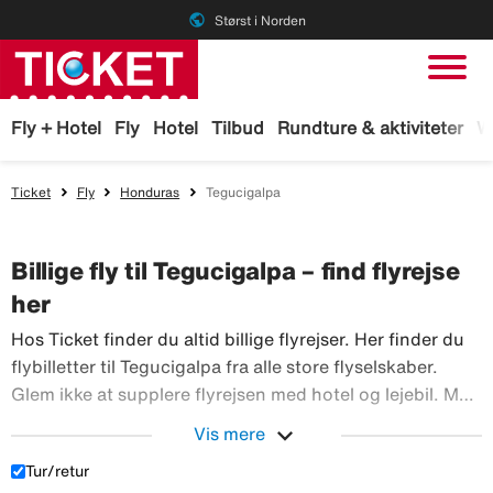
public
Størst i Norden
Fly + Hotel
Fly
Hotel
Tilbud
Rundture & aktiviteter
W
Ticket
Fly
Honduras
Tegucigalpa
Billige fly til Tegucigalpa – find flyrejse
her
Hos Ticket finder du altid billige flyrejser. Her finder du
flybilletter til Tegucigalpa fra alle store flyselskaber.
Glem ikke at supplere flyrejsen med hotel og lejebil. Med
TicketGaranti kan du afbestille rejsen, hvis der sker
expand_more
Vis mere
Hos Ticket finder du altid billi
noget. Book fly hos Ticket!
Tur/retur