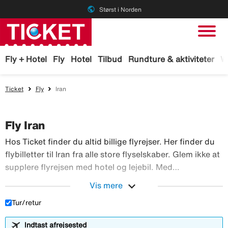
public
Størst i Norden
Fly + Hotel
Fly
Hotel
Tilbud
Rundture & aktiviteter
W
Ticket
Fly
Iran
Fly Iran
Hos Ticket finder du altid billige flyrejser. Her finder du
flybilletter til Iran fra alle store flyselskaber. Glem ikke at
supplere flyrejsen med hotel og lejebil. Med
TicketGaranti kan du afbestille rejsen, hvis der sker
expand_more
Vis mere
Hos Ticket finder du altid billig
noget. Book fly hos Ticket!
Tur/retur
Indtast afrejsested