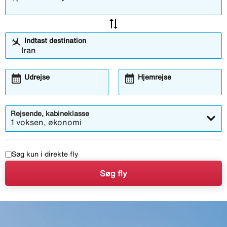
sync_alt
Indtast destination
calendar_month
calendar_month
Udrejse
Hjemrejse
Rejsende, kabineklasse
1 voksen, økonomi
Søg kun i direkte fly
Søg fly