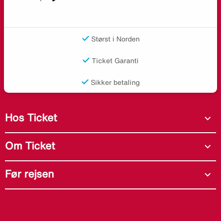
Størst i Norden
Ticket Garanti
Sikker betaling
Hos Ticket
expand_more
Om Ticket
expand_more
Før rejsen
expand_more