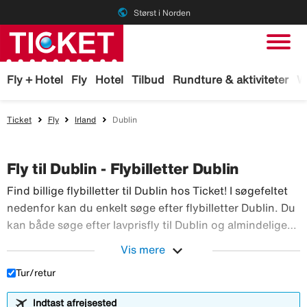
public
Størst i Norden
Fly + Hotel
Fly
Hotel
Tilbud
Rundture & aktiviteter
W
Ticket
Fly
Irland
Dublin
Fly til Dublin - Flybilletter Dublin
Find billige flybilletter til Dublin hos Ticket! I søgefeltet
nedenfor kan du enkelt søge efter flybilletter Dublin. Du
kan både søge efter lavprisfly til Dublin og almindelige
Find billige flybill
rutefly. Søg efter billig fly til Dublin her:
expand_more
Vis mere
Tur/retur
Indtast afrejsested