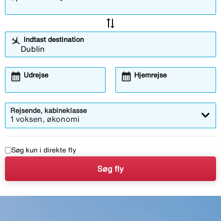
sync_alt
Indtast destination
calendar_month
calendar_month
Udrejse
Hjemrejse
Rejsende, kabineklasse
1 voksen, økonomi
Søg kun i direkte fly
Søg fly