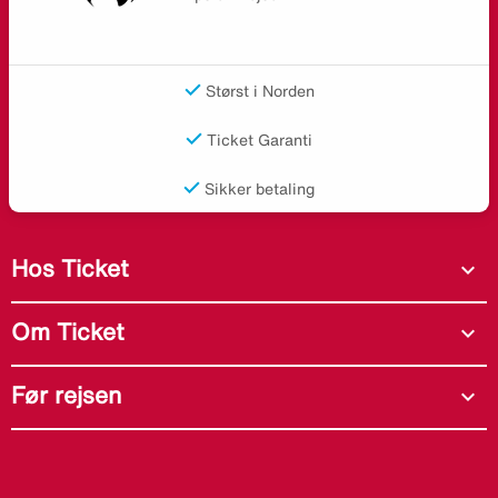
Størst i Norden
Ticket Garanti
Sikker betaling
Hos Ticket
expand_more
Om Ticket
expand_more
Før rejsen
expand_more