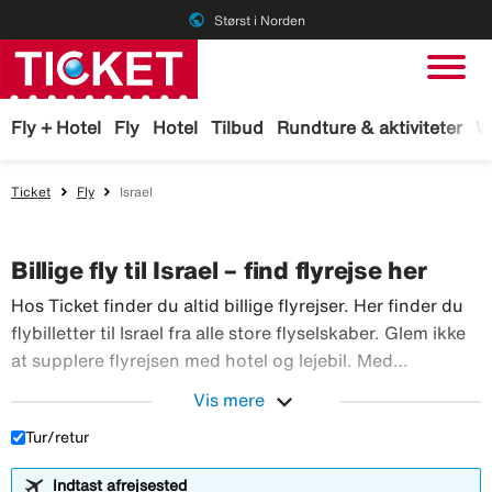
public
Størst i Norden
Fly + Hotel
Fly
Hotel
Tilbud
Rundture & aktiviteter
W
Ticket
Fly
Israel
Billige fly til Israel – find flyrejse her
Hos Ticket finder du altid billige flyrejser. Her finder du
flybilletter til Israel fra alle store flyselskaber. Glem ikke
at supplere flyrejsen med hotel og lejebil. Med
TicketGaranti kan du afbestille rejsen, hvis der sker
expand_more
Vis mere
Hos Ticket finder du altid billig
noget. Book fly hos Ticket!
Tur/retur
Indtast afrejsested