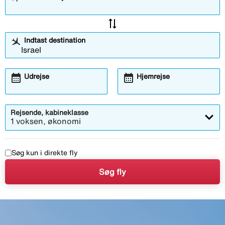
sync_alt
Indtast destination
calendar_month
calendar_month
Udrejse
Hjemrejse
Rejsende, kabineklasse
1 voksen, økonomi
Søg kun i direkte fly
Søg fly