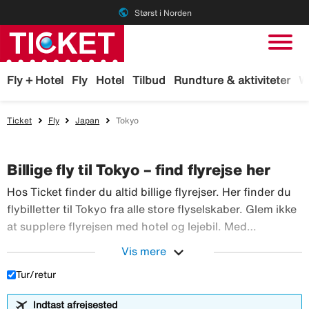
public
Størst i Norden
Fly + Hotel
Fly
Hotel
Tilbud
Rundture & aktiviteter
W
Ticket
Fly
Japan
Tokyo
Billige fly til Tokyo – find flyrejse her
Hos Ticket finder du altid billige flyrejser. Her finder du
flybilletter til Tokyo fra alle store flyselskaber. Glem ikke
at supplere flyrejsen med hotel og lejebil. Med
TicketGaranti kan du afbestille rejsen, hvis der sker
expand_more
Vis mere
Hos Ticket finder du altid billig
noget. Book fly hos Ticket!
Tur/retur
Indtast afrejsested