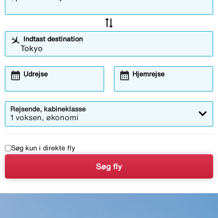
sync_alt
Indtast destination
calendar_month
calendar_month
Udrejse
Hjemrejse
Rejsende, kabineklasse
1 voksen, økonomi
Søg kun i direkte fly
Søg fly