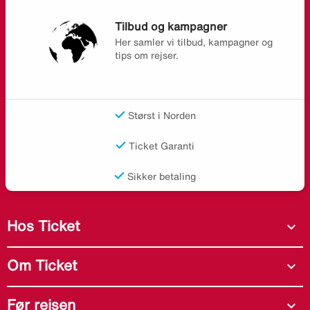
Tilbud og kampagner
Her samler vi tilbud, kampagner og
tips om rejser.
Størst i Norden
Ticket Garanti
Sikker betaling
Hos Ticket
expand_more
Om Ticket
expand_more
Før rejsen
expand_more