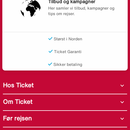
Tilbud og kampagner
Her samler vi tilbud, kampagner og
tips om rejser.
Størst i Norden
Ticket Garanti
Sikker betaling
Hos Ticket
expand_more
Om Ticket
expand_more
Før rejsen
expand_more