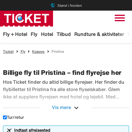
public
Størst i Norden
Fly + Hotel
Fly
Hotel
Tilbud
Rundture & aktiviteter
W
Ticket
Fly
Kosovo
Pristina
Billige fly til Pristina – find flyrejse her
Hos Ticket finder du altid billige flyrejser. Her finder du
flybilletter til Pristina fra alle store flyselskaber. Glem
ikke at supplere flyrejsen med hotel og lejebil. Med
TicketGaranti kan du afbestille rejsen, hvis der sker
expand_more
Vis mere
Hos Ticket finder du altid billig
noget. Book fly hos Ticket!
Tur/retur
Indtast afrejsested