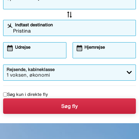
sync_alt
Indtast destination
calendar_month
calendar_month
Udrejse
Hjemrejse
Rejsende, kabineklasse
1 voksen, økonomi
Søg kun i direkte fly
Søg fly