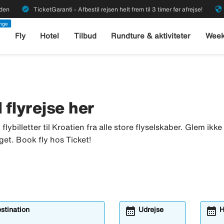
verified
security
rden
TicketGaranti - Afbestil rejsen helt frem til 3 timer før afrejse!
enge
l
Fly
Hotel
Tilbud
Rundture & aktiviteter
Week
d flyrejse her
u flybilletter til Kroatien fra alle store flyselskaber. Glem ik
get. Book fly hos Ticket!
calendar_month
calendar_month
estination
Udrejse
H