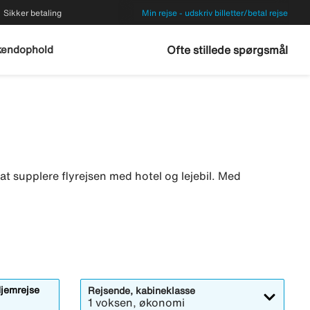
Sikker betaling
Min rejse - udskriv billetter/betal rejse
endophold
Ofte stillede spørgsmål
ke at supplere flyrejsen med hotel og lejebil. Med
jemrejse
Rejsende, kabineklasse
1 voksen, økonomi