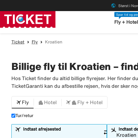
public
Størst i No
Spar tid og p
Fly + Hote
Ticket
Fly
Kroatien
Billige fly til Kroatien – fin
Hos Ticket finder du altid billige flyrejser. Her finder d
TicketGaranti kan du afbestille rejsen, hvis der sker no
Fly
Hotel
Fly + Hotel
Tur/retur
Indtast afrejsested
Indtast d
sync_alt