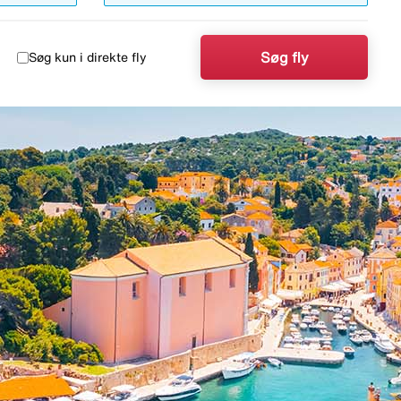
Søg fly
Søg kun i direkte fly