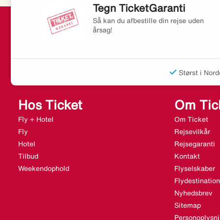
Tegn TicketGaranti
Så kan du afbestille din rejse uden
årsag!
Størst i Nord
Hos Ticket
Om Tic
Fly + Hotel
Om Ticket
Fly
Rejsevilkår
Hotel
Rejsegaranti
Tilbud
Kontakt
Weekendophold
Flyselskaber
Flydestination
Nyhedsbrev
Sitemap
Personoplysni