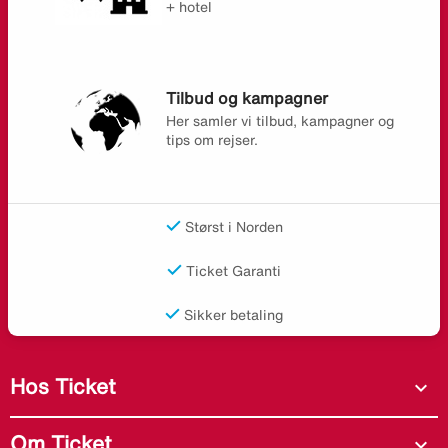
+ hotel
Tilbud og kampagner
Her samler vi tilbud, kampagner og
tips om rejser.
Størst i Norden
Ticket Garanti
Sikker betaling
Hos Ticket
expand_more
Om Ticket
expand_more