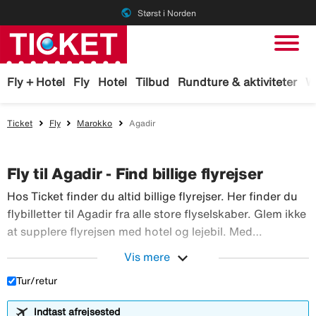
public
Størst i Norden
Fly + Hotel
Fly
Hotel
Tilbud
Rundture & aktiviteter
W
Ticket
Fly
Marokko
Agadir
Fly til Agadir - Find billige flyrejser
Hos Ticket finder du altid billige flyrejser. Her finder du
flybilletter til Agadir fra alle store flyselskaber. Glem ikke
at supplere flyrejsen med hotel og lejebil. Med
TicketGaranti kan du afbestille rejsen, hvis der sker
expand_more
Vis mere
Hos Ticket finder du altid billig
noget. Book fly hos Ticket!
Tur/retur
Indtast afrejsested