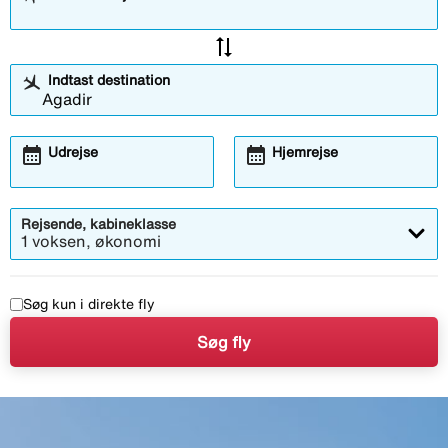
sync_alt
Indtast destination
calendar_month
calendar_month
Udrejse
Hjemrejse
Rejsende, kabineklasse
1 voksen, økonomi
Søg kun i direkte fly
Søg fly