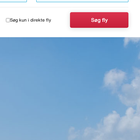
Søg fly
Søg kun i direkte fly