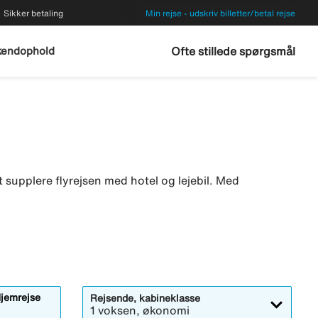
Sikker betaling
Min rejse - udskriv billetter/betal rejse
endophold
Ofte stillede spørgsmål
 at supplere flyrejsen med hotel og lejebil. Med
jemrejse
Rejsende, kabineklasse
1 voksen, økonomi