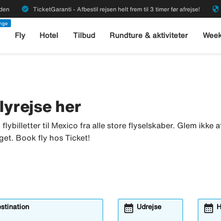
verified
security
rden
TicketGaranti - Afbestil rejsen helt frem til 3 timer før afrejse!
enge
l
Fly
Hotel
Tilbud
Rundture & aktiviteter
Week
 flyrejse her
u flybilletter til Mexico fra alle store flyselskaber. Glem ikke
get. Book fly hos Ticket!
calendar_month
calendar_month
estination
Udrejse
H