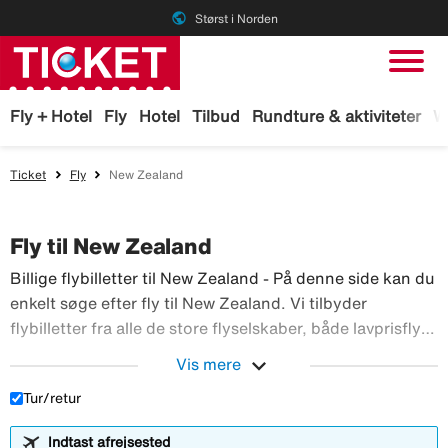
public
Størst i Norden
Fly + Hotel
Fly
Hotel
Tilbud
Rundture & aktiviteter
W
Ticket
Fly
New Zealand
Fly til New Zealand
Billige flybilletter til New Zealand - På denne side kan du
enkelt søge efter fly til New Zealand. Vi tilbyder
flybilletter fra alle de store flyselskaber, både lavprisfly
og almindelige rutefly. Sammenlign priser på fly til New
expand_more
Vis mere
Zealand, find den flybillet, der passer dig bedst og book
Tur/retur
Billige flybilletter til New Zealand - På denne side k
online.
Indtast afrejsested