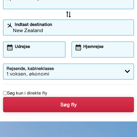
sync_alt
Indtast destination
calendar_month
calendar_month
Udrejse
Hjemrejse
Rejsende, kabineklasse
1 voksen, økonomi
Søg kun i direkte fly
Søg fly