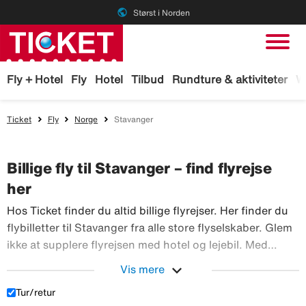
public
Størst i Norden
Fly + Hotel
Fly
Hotel
Tilbud
Rundture & aktiviteter
W
Ticket
Fly
Norge
Stavanger
Billige fly til Stavanger – find flyrejse
her
Hos Ticket finder du altid billige flyrejser. Her finder du
flybilletter til Stavanger fra alle store flyselskaber. Glem
ikke at supplere flyrejsen med hotel og lejebil. Med
TicketGaranti kan du afbestille rejsen, hvis der sker
expand_more
Vis mere
Hos Ticket finder du altid billi
noget. Book fly hos Ticket!
Tur/retur