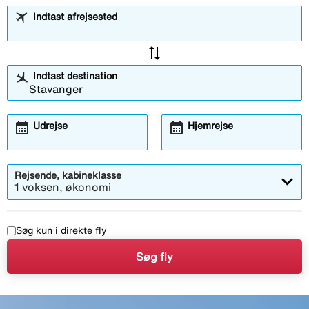
Indtast afrejsested
sync_alt
Indtast destination
calendar_month
calendar_month
Udrejse
Hjemrejse
Rejsende, kabineklasse
1 voksen, økonomi
Søg kun i direkte fly
Søg fly