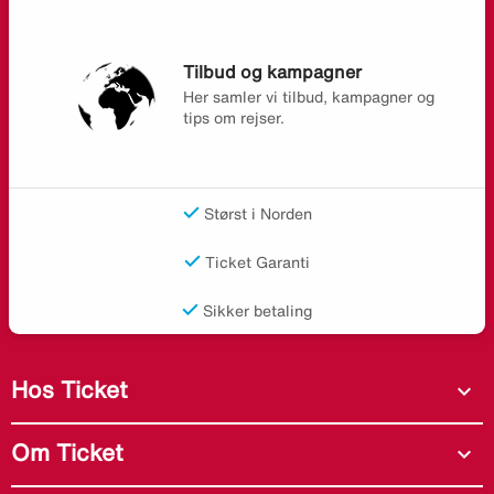
Tilbud og kampagner
Her samler vi tilbud, kampagner og
tips om rejser.
Størst i Norden
Ticket Garanti
Sikker betaling
Hos Ticket
expand_more
Om Ticket
expand_more