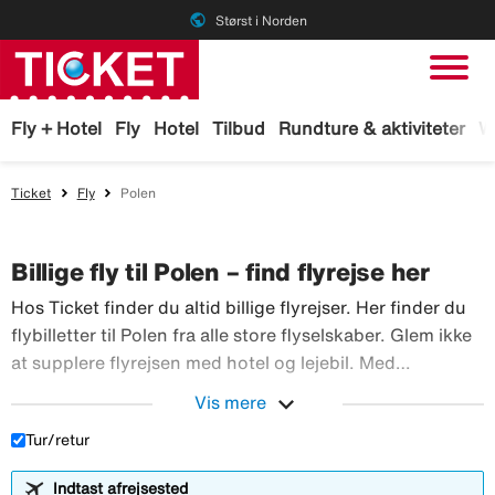
public
Størst i Norden
Fly + Hotel
Fly
Hotel
Tilbud
Rundture & aktiviteter
W
Ticket
Fly
Polen
Billige fly til Polen – find flyrejse her
Hos Ticket finder du altid billige flyrejser. Her finder du
flybilletter til Polen fra alle store flyselskaber. Glem ikke
at supplere flyrejsen med hotel og lejebil. Med
TicketGaranti kan du afbestille rejsen, hvis der sker
expand_more
Vis mere
Hos Ticket finder du altid billig
noget. Book fly hos Ticket!
Tur/retur
Indtast afrejsested