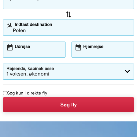
sync_alt
Indtast destination
calendar_month
calendar_month
Udrejse
Hjemrejse
Rejsende, kabineklasse
1 voksen, økonomi
Søg kun i direkte fly
Søg fly