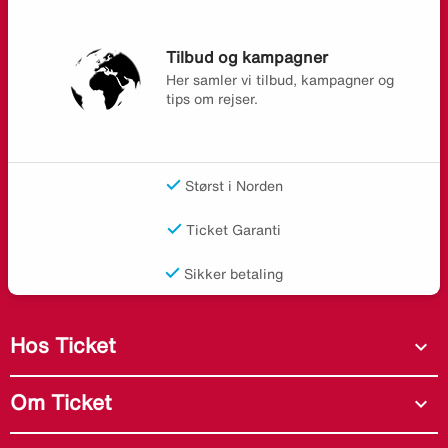
Tilbud og kampagner
Her samler vi tilbud, kampagner og
tips om rejser.
Størst i Norden
Ticket Garanti
Sikker betaling
Hos Ticket
expand_more
Om Ticket
expand_more