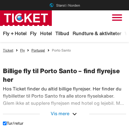
public
Størst i Norden
Fly + Hotel
Fly
Hotel
Tilbud
Rundture & aktiviteter
W
Ticket
Fly
Portugal
Porto Santo
Billige fly til Porto Santo – find flyrejse
her
Hos Ticket finder du altid billige flyrejser. Her finder du
flybilletter til Porto Santo fra alle store flyselskaber.
Glem ikke at supplere flyrejsen med hotel og lejebil. Med
TicketGaranti kan du afbestille rejsen, hvis der sker
expand_more
Vis mere
Hos Ticket finder du altid billi
noget. Book fly hos Ticket!
Tur/retur