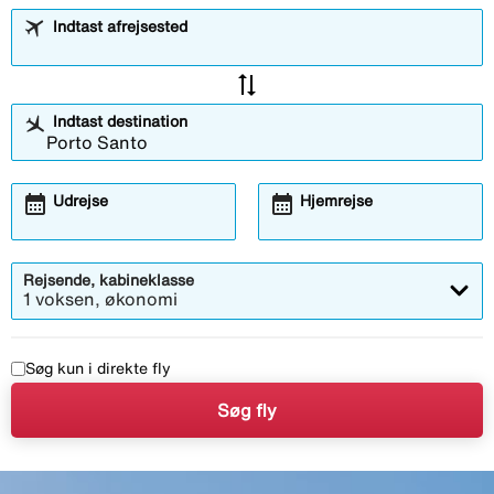
Indtast afrejsested
sync_alt
Indtast destination
calendar_month
calendar_month
Udrejse
Hjemrejse
Rejsende, kabineklasse
1 voksen, økonomi
Søg kun i direkte fly
Søg fly