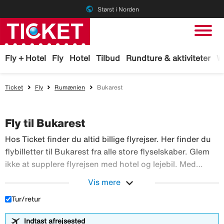
public
Størst i Norden
Fly + Hotel
Fly
Hotel
Tilbud
Rundture & aktiviteter
W
Ticket
Fly
Rumænien
Bukarest
Fly til Bukarest
Hos Ticket finder du altid billige flyrejser. Her finder du
flybilletter til Bukarest fra alle store flyselskaber. Glem
ikke at supplere flyrejsen med hotel og lejebil. Med
TicketGaranti kan du afbestille rejsen, hvis der sker
expand_more
Vis mere
Hos Ticket finder du altid billig
noget. Book fly hos Ticket!
Tur/retur
Indtast afrejsested