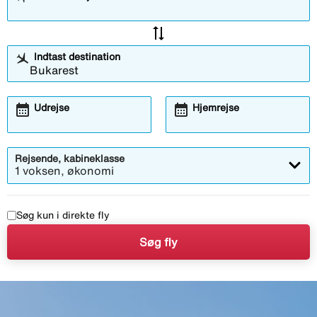
sync_alt
Indtast destination
calendar_month
calendar_month
Udrejse
Hjemrejse
Rejsende, kabineklasse
1 voksen, økonomi
Søg kun i direkte fly
Søg fly