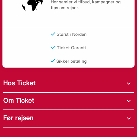
Her samler vi tilbud, kampagner og
tips om rejser.
Størst i Norden
Ticket Garanti
Sikker betaling
Hos Ticket
expand_more
Om Ticket
expand_more
Før rejsen
expand_more