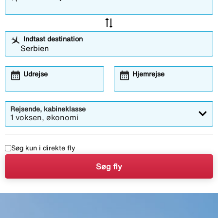
sync_alt
Indtast destination
calendar_month
calendar_month
Udrejse
Hjemrejse
Rejsende, kabineklasse
1 voksen, økonomi
Søg kun i direkte fly
Søg fly