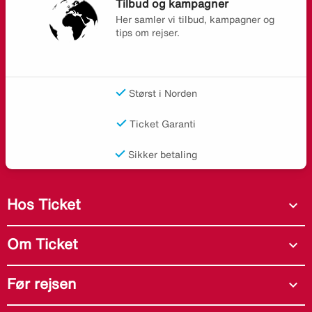
Tilbud og kampagner
Her samler vi tilbud, kampagner og
tips om rejser.
Størst i Norden
Ticket Garanti
Sikker betaling
Hos Ticket
expand_more
Om Ticket
expand_more
Før rejsen
expand_more