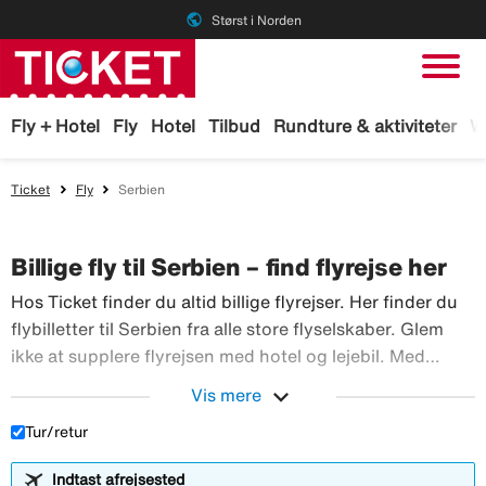
public
Størst i Norden
Fly + Hotel
Fly
Hotel
Tilbud
Rundture & aktiviteter
W
Ticket
Fly
Serbien
Billige fly til Serbien – find flyrejse her
Hos Ticket finder du altid billige flyrejser. Her finder du
flybilletter til Serbien fra alle store flyselskaber. Glem
ikke at supplere flyrejsen med hotel og lejebil. Med
TicketGaranti kan du afbestille rejsen, hvis der sker
expand_more
Vis mere
Hos Ticket finder du altid billig
noget. Book fly hos Ticket!
Tur/retur
Indtast afrejsested