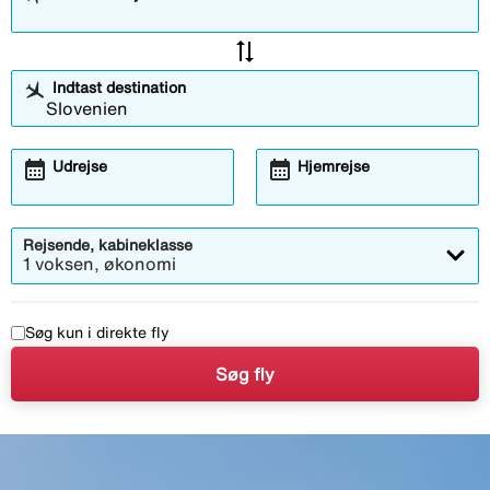
sync_alt
Indtast destination
calendar_month
calendar_month
Udrejse
Hjemrejse
Rejsende, kabineklasse
1 voksen, økonomi
Søg kun i direkte fly
Søg fly