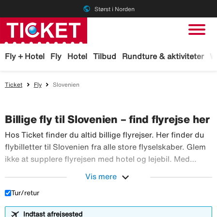
public
Størst i Norden
Fly + Hotel
Fly
Hotel
Tilbud
Rundture & aktiviteter
W
Ticket
Fly
Slovenien
Billige fly til Slovenien – find flyrejse her
Hos Ticket finder du altid billige flyrejser. Her finder du
flybilletter til Slovenien fra alle store flyselskaber. Glem
ikke at supplere flyrejsen med hotel og lejebil. Med
TicketGaranti kan du afbestille rejsen, hvis der sker
expand_more
Vis mere
Hos Ticket finder du altid billig
noget. Book fly hos Ticket!
Tur/retur
Indtast afrejsested