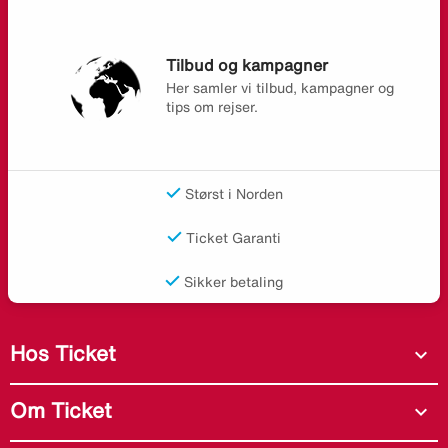
Tilbud og kampagner
Her samler vi tilbud, kampagner og
tips om rejser.
Størst i Norden
Ticket Garanti
Sikker betaling
Hos Ticket
expand_more
Om Ticket
expand_more