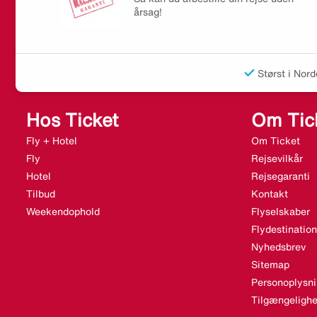
årsag!
Størst i Nord
Hos Ticket
Om Tic
Fly + Hotel
Om Ticket
Fly
Rejsevilkår
Hotel
Rejsegaranti
Tilbud
Kontakt
Weekendophold
Flyselskaber
Flydestination
Nyhedsbrev
Sitemap
Personoplysni
Tilgængelighe