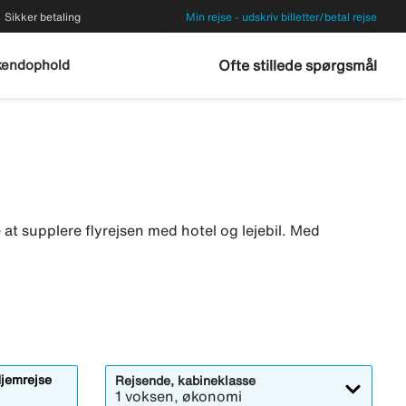
Sikker betaling
Min rejse - udskriv billetter/betal rejse
endophold
Ofte stillede spørgsmål
kke at supplere flyrejsen med hotel og lejebil. Med
jemrejse
Rejsende, kabineklasse
1 voksen, økonomi