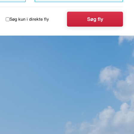
Søg fly
Søg kun i direkte fly