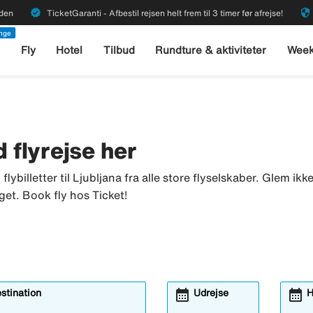
verified
security
rden
TicketGaranti - Afbestil rejsen helt frem til 3 timer før afrejse!
enge
l
Fly
Hotel
Tilbud
Rundture & aktiviteter
Week
nd flyrejse her
u flybilletter til Ljubljana fra alle store flyselskaber. Glem i
get. Book fly hos Ticket!
calendar_month
calendar_month
estination
Udrejse
H