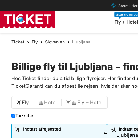
public
Størst i No
Spar tid og p
Fly + Hote
Ticket
Fly
Slovenien
Ljubljana
Billige fly til Ljubljana – fi
Hos Ticket finder du altid billige flyrejser. Her finder d
TicketGaranti kan du afbestille rejsen, hvis der sker no
Fly
Hotel
Fly + Hotel
Tur/retur
Indtast afrejsested
Indtast d
sync_alt