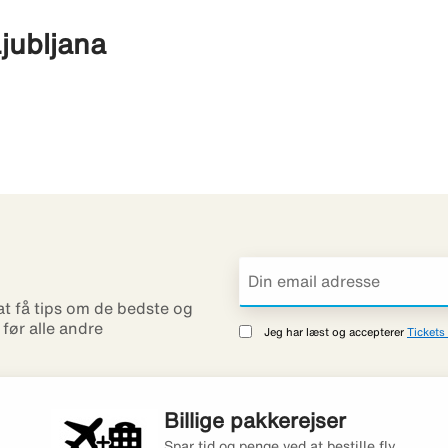
Ljubljana
 at få tips om de bedste og
r før alle andre
Jeg har læst og accepterer
Tickets 
Billige pakkerejser
Spar tid og penge ved at bestille fly