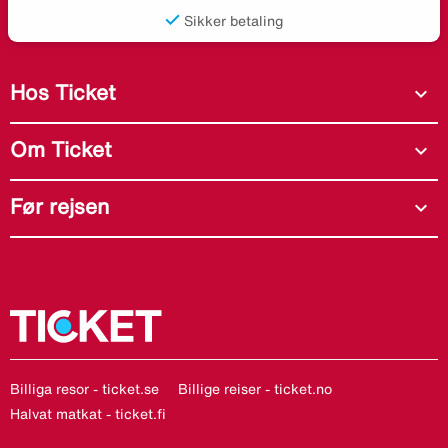
Sikker betaling
Hos Ticket
expand_more
Om Ticket
expand_more
Før rejsen
expand_more
Billiga resor - ticket.se
Billige reiser - ticket.no
Halvat matkat - ticket.fi