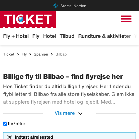
public
Størst i Norden
Fly + Hotel
Fly
Hotel
Tilbud
Rundture & aktiviteter
W
Ticket
Fly
Spanien
Bilbao
Billige fly til Bilbao – find flyrejse her
Hos Ticket finder du altid billige flyrejser. Her finder du
flybilletter til Bilbao fra alle store flyselskaber. Glem ikke
at supplere flyrejsen med hotel og lejebil. Med
TicketGaranti kan du afbestille rejsen, hvis der sker
expand_more
Vis mere
Hos Ticket finder du altid billig
noget. Book fly hos Ticket!
Tur/retur
Indtast afrejsested