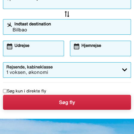
sync_alt
Indtast destination
calendar_month
calendar_month
Udrejse
Hjemrejse
Rejsende, kabineklasse
1 voksen, økonomi
Søg kun i direkte fly
Søg fly